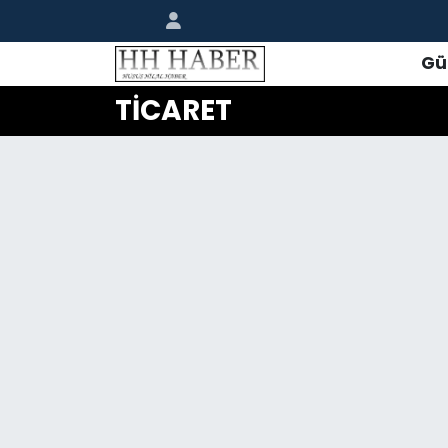
Gü
TİCARET