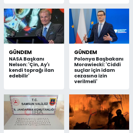
GÜNDEM
GÜNDEM
NASA Başkanı
Polonya Başbakanı
Nelson: 'Çin, Ay'ı
Morawiecki: 'Ciddi
kendi toprağı ilan
suçlar için idam
edebilir'
cezasına izin
verilmeli'