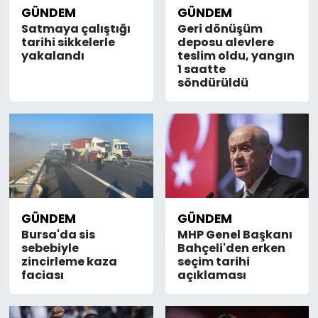
GÜNDEM
GÜNDEM
Satmaya çalıştığı
Geri dönüşüm
tarihi sikkelerle
deposu alevlere
yakalandı
teslim oldu, yangın
1 saatte
söndürüldü
GÜNDEM
GÜNDEM
Bursa'da sis
MHP Genel Başkanı
sebebiyle
Bahçeli'den erken
zincirleme kaza
seçim tarihi
faciası
açıklaması