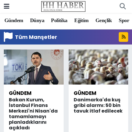
Gündem
Dünya
Politika
Eğitim
Gençlik
Spor
Tüm Manşetler
GÜNDEM
GÜNDEM
Bakan Kurum,
Danimarka'da kuş
İstanbul Finans
gribi alarmı: 50 bin
Merkezi'ni Nisan'da
tavuk itlaf edilecek
tamamlamayı
planladıklarını
açıkladı