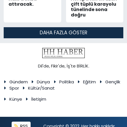
attıracak.
çift tüplü karayolu
tünelinde sona
doğru
DAHA FAZLA GÖSTER
Dil'de, Fikir'de, İş'te BİRLİK.
Gündem
Dünya
Politika
Eğitim
Gençlik
Spor
Kültür/Sanat
Künye
İletişim
RSS
Copyright © 2022. Her hakkı saklıdır.