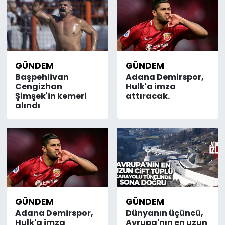
GÜNDEM
GÜNDEM
Başpehlivan
Adana Demirspor,
Cengizhan
Hulk'a imza
Şimşek'in kemeri
attıracak.
alındı
GÜNDEM
GÜNDEM
Adana Demirspor,
Dünyanın üçüncü,
Hulk'a imza
Avrupa'nın en uzun